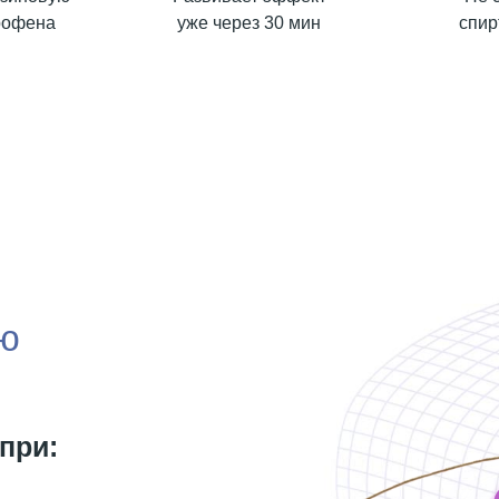
рофена
уже через 30 мин
спир
ию
при: