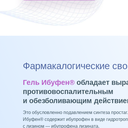
Фармакалогические сво
Гель Ибуфен®
обладает вы
противовоспалительным
и обезболивающим действи
Это обусловленно подавлением синтеза простаг
Ибуфен® содержит ибупрофен в виде гидротроп
с лизином — ибупрофена лизината.