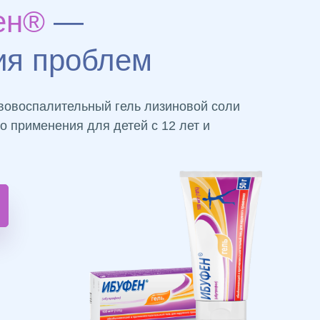
фен®
—
ия проблем
овоспалительный гель лизиновой соли
 применения для детей с 12 лет и