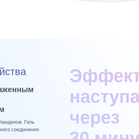
Эффек
йства
раженным
наступа
ем
через
ландинов. Гель
ного соединения
30 мину