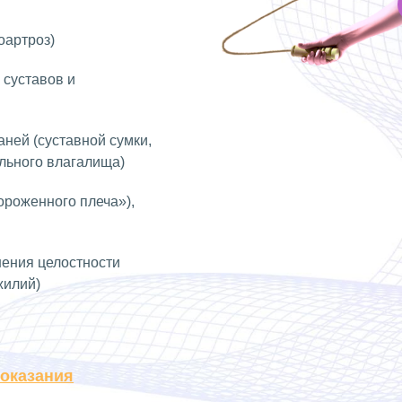
оартроз)
 суставов и
аней (суставной сумки,
ильного влагалища)
роженного плеча»),
шения целостности
жилий)
оказания