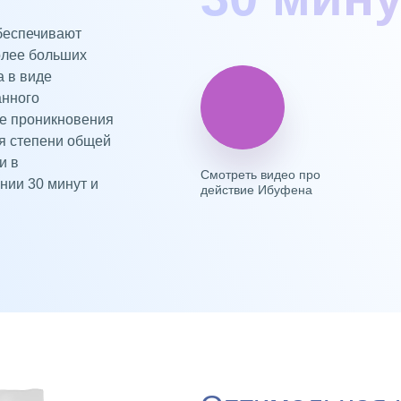
беспечивают
олее больших
а в виде
анного
ие проникновения
ия степени общей
и в
Смотреть видео про
нии 30 минут и
действие Ибуфена