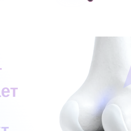
т
ет
т