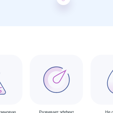
изиновую
Развивает эффект
Не 